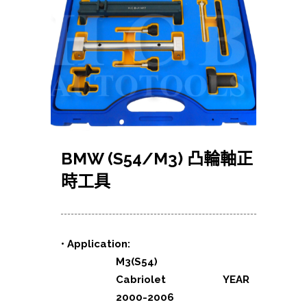
BMW (S54/M3) 凸輪軸正
時工具
•
Application:
M3(S54)
Cabriolet YEAR
2000-2006