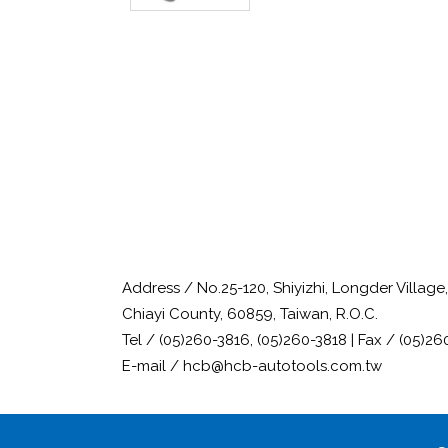
Address / No.25-120, Shiyizhi, Longder Villag
Chiayi County, 60859, Taiwan, R.O.C.
Tel / (05)260-3816, (05)260-3818 | Fax / (05)26
E-mail / hcb@hcb-autotools.com.tw