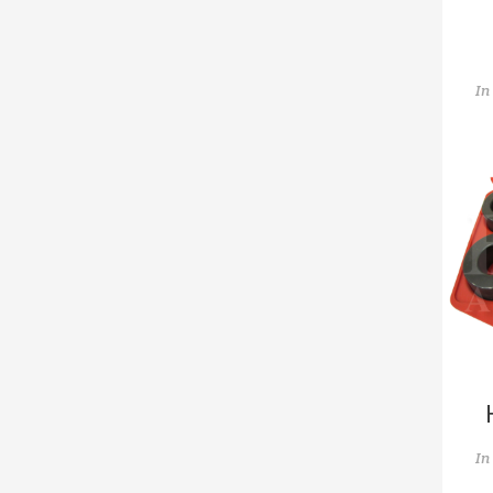
In
In