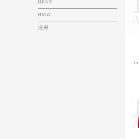
BENZ
BMW
通用
In