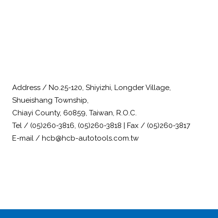
Address / No.25-120, Shiyizhi, Longder Village,
Shueishang Township,
Chiayi County, 60859, Taiwan, R.O.C.
Tel / (05)260-3816, (05)260-3818 | Fax / (05)260-3817
E-mail / hcb@hcb-autotools.com.tw