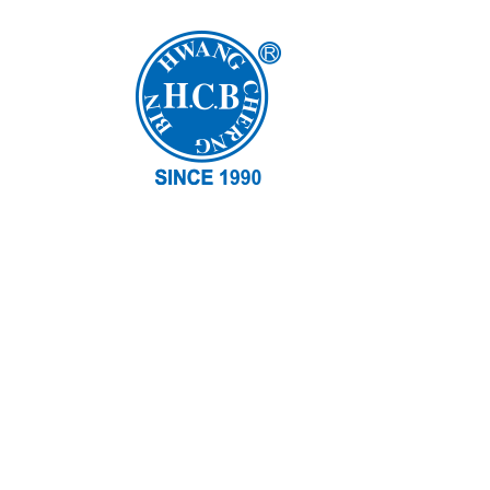
H.C.B-A111