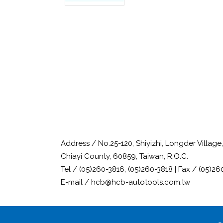
Address / No.25-120, Shiyizhi, Longder Villag
Chiayi County, 60859, Taiwan, R.O.C.
Tel / (05)260-3816, (05)260-3818 | Fax / (05)26
E-mail / hcb@hcb-autotools.com.tw