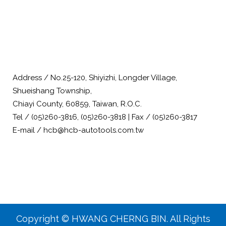
Address / No.25-120, Shiyizhi, Longder Village,
Shueishang Township,
Chiayi County, 60859, Taiwan, R.O.C.
Tel / (05)260-3816, (05)260-3818 | Fax / (05)260-3817
E-mail / hcb@hcb-autotools.com.tw
Copyright © HWANG CHERNG BIN. All Rights