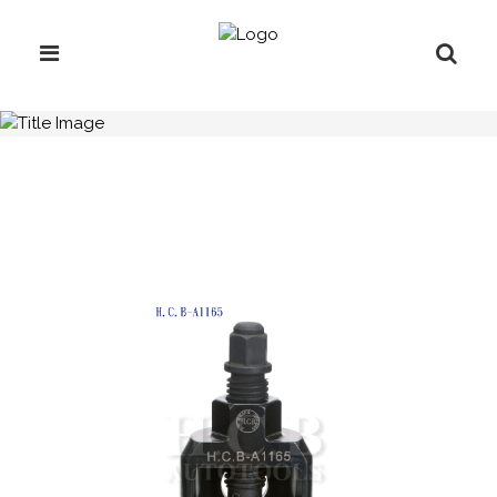
H.C.B-A1165