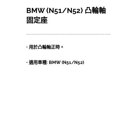
BMW (N51/N52)
凸輪軸
固定座
•
用於凸輪軸正時。
• 適用車種
: BMW (N51/N52)