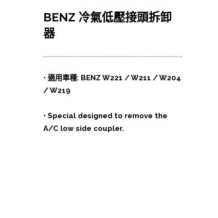
BENZ 冷氣低壓接頭拆卸
器
•
適用車種
: BENZ W221 / W211 / W204
/ W219
• Special designed to remove the
A/C
low side coupler.