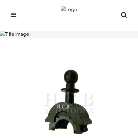
H.C.B-A1303