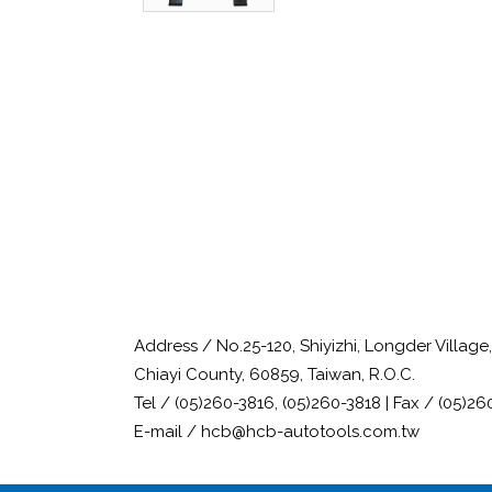
Address / No.25-120, Shiyizhi, Longder Villag
Chiayi County, 60859, Taiwan, R.O.C.
Tel / (05)260-3816, (05)260-3818 | Fax / (05)26
E-mail / hcb@hcb-autotools.com.tw