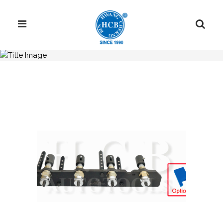
H.C.B-A1668