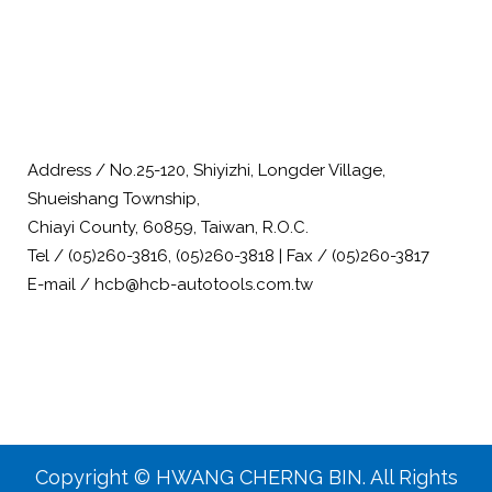
Address / No.25-120, Shiyizhi, Longder Village,
Shueishang Township,
Chiayi County, 60859, Taiwan, R.O.C.
Tel / (05)260-3816, (05)260-3818 | Fax / (05)260-3817
E-mail / hcb@hcb-autotools.com.tw
Copyright © HWANG CHERNG BIN. All Rights