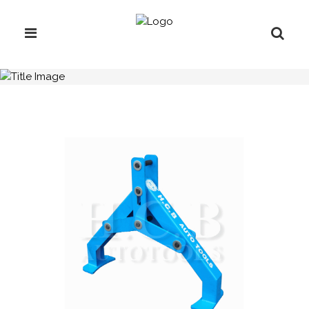
H.C.B-A1783