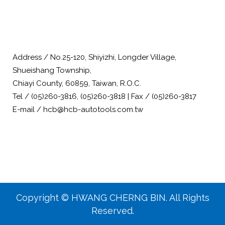
Address / No.25-120, Shiyizhi, Longder Village,
Shueishang Township,
Chiayi County, 60859, Taiwan, R.O.C.
Tel / (05)260-3816, (05)260-3818 | Fax / (05)260-3817
E-mail / hcb@hcb-autotools.com.tw
Copyright © HWANG CHERNG BIN. All Rights
Reserved.