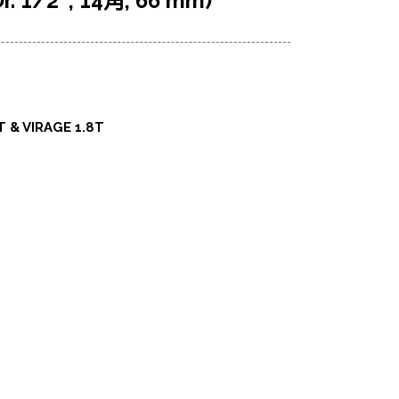
1/2″, 14角, 66 mm)
T & VIRAGE 1.8T