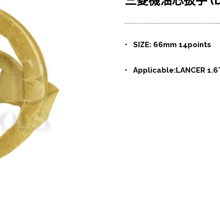
三菱機油芯扳手 (Dr. 
• SIZE: 66mm 14points
• Applicable:LANCER 1.6