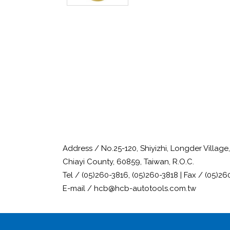
Address / No.25-120, Shiyizhi, Longder Villag
Chiayi County, 60859, Taiwan, R.O.C.
Tel / (05)260-3816, (05)260-3818 | Fax / (05)26
E-mail / hcb@hcb-autotools.com.tw