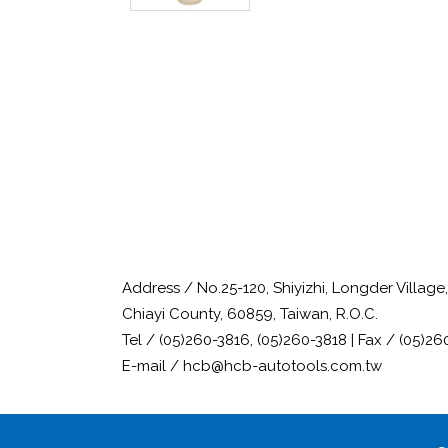
Address / No.25-120, Shiyizhi, Longder Villag
Chiayi County, 60859, Taiwan, R.O.C.
Tel / (05)260-3816, (05)260-3818 | Fax / (05)26
E-mail / hcb@hcb-autotools.com.tw