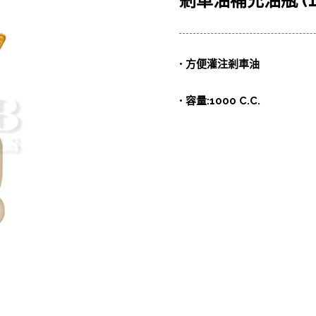
剎車油補充油瓶 (100
• 方便灌注剎車油
• 容量:1000 C.C.