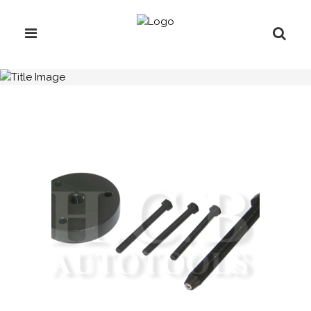
H.C.B-B1198