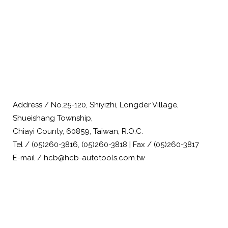
Address / No.25-120, Shiyizhi, Longder Village,
Shueishang Township,
Chiayi County, 60859, Taiwan, R.O.C.
Tel / (05)260-3816, (05)260-3818 | Fax / (05)260-3817
E-mail / hcb@hcb-autotools.com.tw