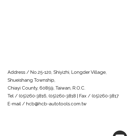
Address / No.25-120, Shiyizhi, Longder Village,
Shueishang Township,
Chiayi County, 60859, Taiwan, R.O.C.
Tel / (05)260-3816, (05)260-3818 | Fax / (05)260-3817
E-mail / hcb@hcb-autotools.com.tw