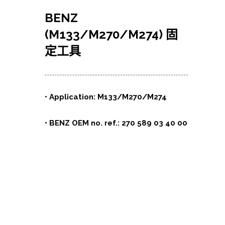
BENZ
(M133/M270/M274) 固
定工具
•
Application: M133/M270/M274
• BENZ OEM no. ref.: 270 589 03 40 00