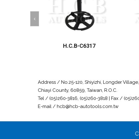
H.C.B-C6317
Address / No.25-120, Shiyizhi, Longder Villag
Chiayi County, 60859, Taiwan, R.O.C.
Tel / (05)260-3816, (05)260-3818 | Fax / (05)26
E-mail / hcb@hcb-autotools.com.tw
C