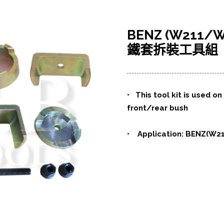
BENZ (W211
鐵套拆裝工具組
• This tool kit is used o
front/rear bush
• Application: BENZ(W