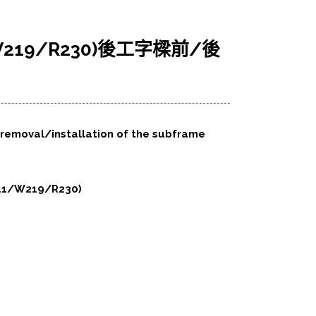
/W219/R230)後工字樑前/後
n removal/installation of the subframe
211/W219/R230)