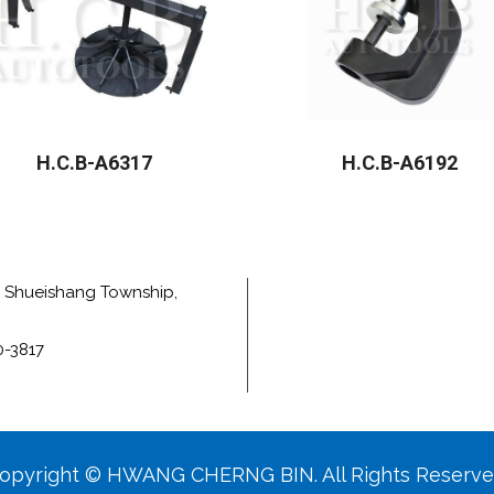
H.C.B-A6317
H.C.B-A6192
e, Shueishang Township,
0-3817
opyright © HWANG CHERNG BIN. All Rights Reserve