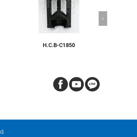
H.C.B-C1850
H.C
d.