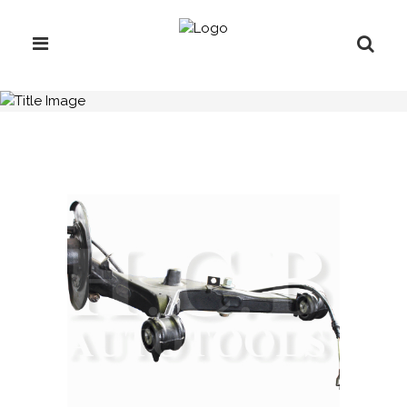
H.C.B-A1787