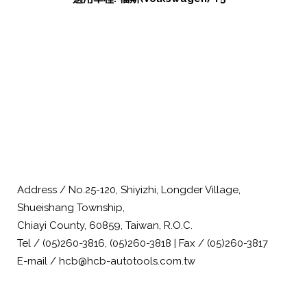
Address / No.25-120, Shiyizhi, Longder Village,
Shueishang Township,
Chiayi County, 60859, Taiwan, R.O.C.
Tel / (05)260-3816, (05)260-3818 | Fax / (05)260-3817
E-mail / hcb@hcb-autotools.com.tw