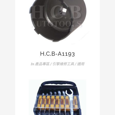
H.C.B-A1193
In
產品專區 / 引擎維修工具 / 通用