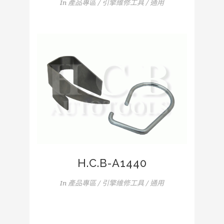
In
產品專區 / 引擎維修工具 / 通用
H.C.B-A1440
In
產品專區 / 引擎維修工具 / 通用