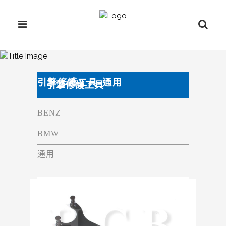
引擎修護工具-通用
引擎修護工具
BENZ
BMW
通用