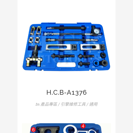
H.C.B-A1376
In
產品專區 / 引擎維修工具 / 通用