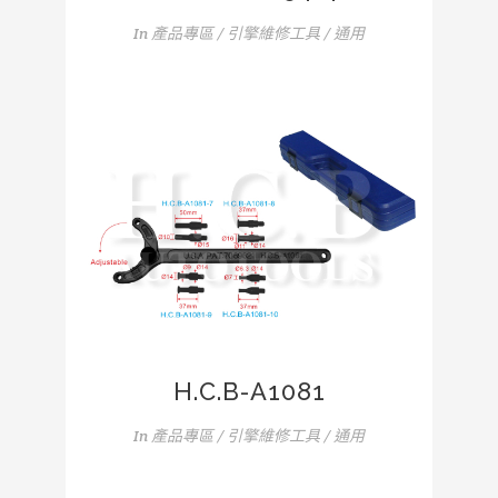
In
產品專區 / 引擎維修工具 / 通用
H.C.B-A1081
In
產品專區 / 引擎維修工具 / 通用