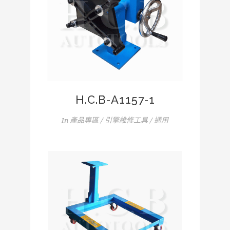
H.C.B-A1157-1
In
產品專區 / 引擎維修工具 / 通用