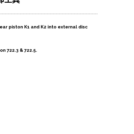
卸工具
gear piston K1 and K2 into external disc
on 722.3 & 722.5.