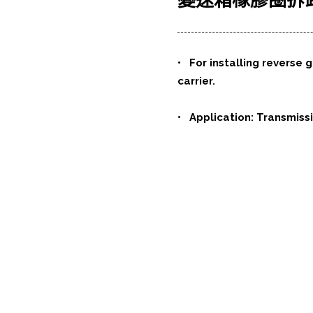
變速箱橡膠圈拆
• For installing reverse 
carrier.
• Application: Transmissi