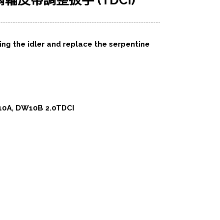
惰輪皮帶調整扳手 (TDCi)
ing the idler and replace the serpentine
10A, DW10B 2.0TDCI