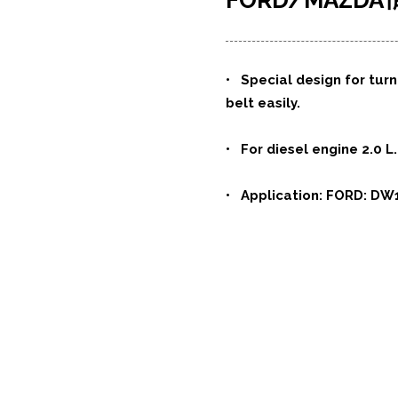
FORD/MAZDA
• Special design for turn
belt easily.
• For diesel engine 2.0 L.
• Application: FORD: DW